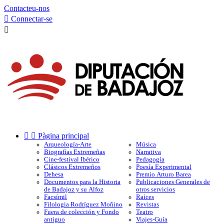
Contacteu-nos

Connectar-se



Pàgina principal
Arqueología-Arte
Música
Biografías Extremeñas
Narrativa
Cine-festival Ibérico
Pedagogía
Clásicos Extremeños
Poesía Experimental
Dehesa
Premio Arturo Barea
Documentos para la Historia
Publicaciones Generales de
de Badajoz y su Alfoz
otros servicios
Facsímil
Raíces
Filologia Rodríguez Moñino
Revistas
Fuera de colección y Fondo
Teatro
antiguo
Viajes-Guía