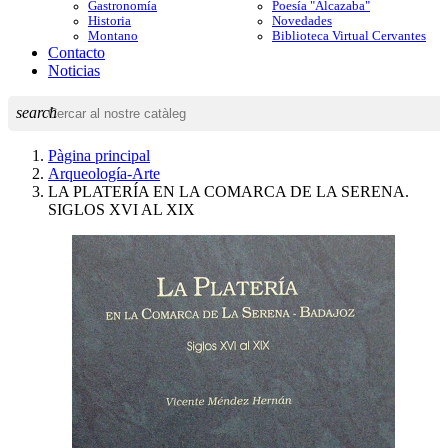
Gastronomía
Poesía "Alcazaba"
Historia
Novedades
Montano
Biblioteca Virtual Cervantes
Contacto
Noticias
search
Pàgina principal
Arqueología-Arte
LA PLATERÍA EN LA COMARCA DE LA SERENA.
SIGLOS XVI AL XIX