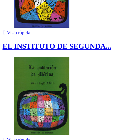

Vista ràpida
EL INSTITUTO DE SEGUNDA...

Vista ràpida