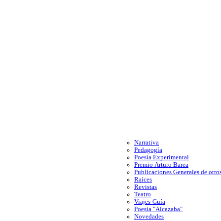
Narrativa
Pedagogía
Poesía Experimental
Premio Arturo Barea
Publicaciones Generales de otros
Raíces
Revistas
Teatro
Viajes-Guía
Poesía "Alcazaba"
Novedades