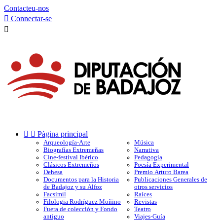
Contacteu-nos

Connectar-se



Pàgina principal
Arqueología-Arte
Música
Biografías Extremeñas
Narrativa
Cine-festival Ibérico
Pedagogía
Clásicos Extremeños
Poesía Experimental
Dehesa
Premio Arturo Barea
Documentos para la Historia
Publicaciones Generales de
de Badajoz y su Alfoz
otros servicios
Facsímil
Raíces
Filologia Rodríguez Moñino
Revistas
Fuera de colección y Fondo
Teatro
antiguo
Viajes-Guía