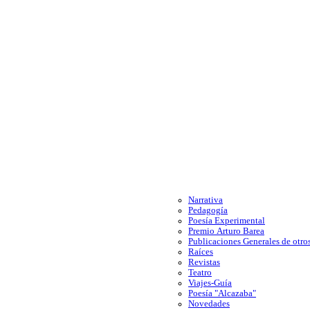
Narrativa
Pedagogía
Poesía Experimental
Premio Arturo Barea
Publicaciones Generales de otros
Raíces
Revistas
Teatro
Viajes-Guía
Poesía "Alcazaba"
Novedades