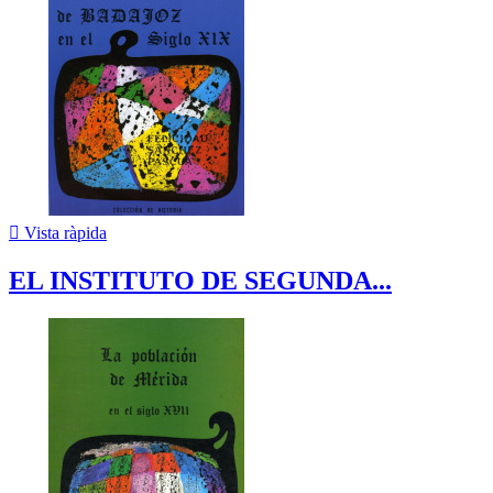

Vista ràpida
EL INSTITUTO DE SEGUNDA...