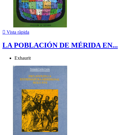

Vista ràpida
LA POBLACIÓN DE MÉRIDA EN...
Exhaurit