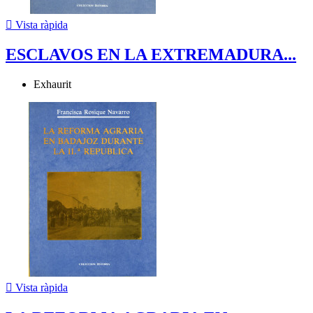

Vista ràpida
ESCLAVOS EN LA EXTREMADURA...
Exhaurit

Vista ràpida