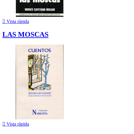

Vista ràpida
LAS MOSCAS

Vista ràpida