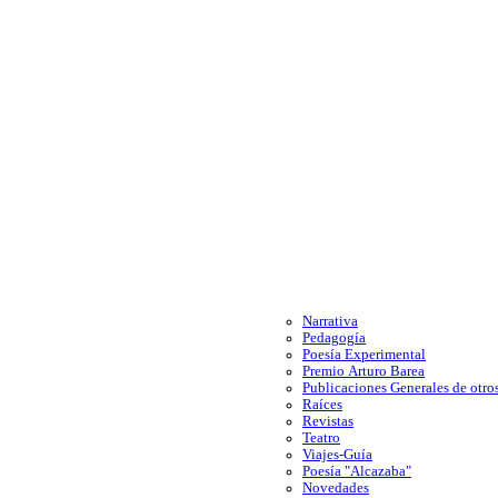
Narrativa
Pedagogía
Poesía Experimental
Premio Arturo Barea
Publicaciones Generales de otros
Raíces
Revistas
Teatro
Viajes-Guía
Poesía "Alcazaba"
Novedades