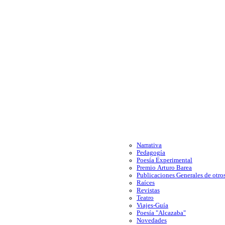
Narrativa
Pedagogía
Poesía Experimental
Premio Arturo Barea
Publicaciones Generales de otros
Raíces
Revistas
Teatro
Viajes-Guía
Poesía "Alcazaba"
Novedades