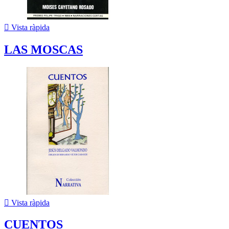

Vista ràpida
LAS MOSCAS

Vista ràpida
CUENTOS