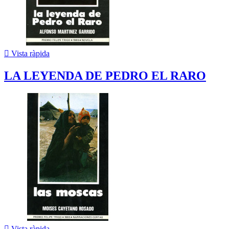

Vista ràpida
LA LEYENDA DE PEDRO EL RARO

Vista ràpida