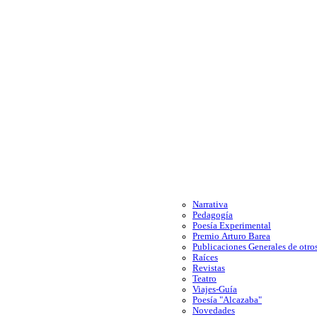
Narrativa
Pedagogía
Poesía Experimental
Premio Arturo Barea
Publicaciones Generales de otros
Raíces
Revistas
Teatro
Viajes-Guía
Poesía "Alcazaba"
Novedades