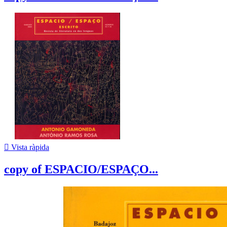

Vista ràpida
copy of ESPACIO/ESPAÇO...