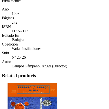
Fitxa tècnica
Año
1998
Páginas
272
ISBN
1133-2123
Editado En
Badajoz
Coedición
Varias Instituciones
Subt
Nº 25-26
Autor
Campos Pámpano, Ángel (Director)
Related products