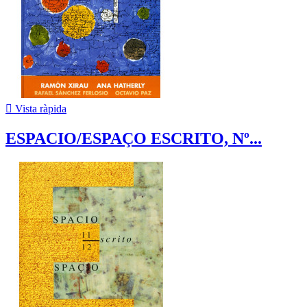

Vista ràpida
ESPACIO/ESPAÇO ESCRITO, Nº...