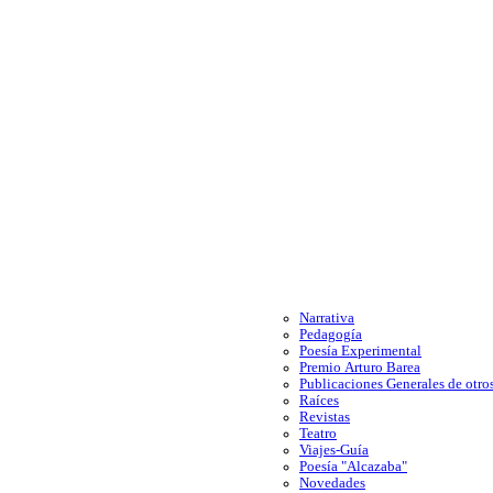
Narrativa
Pedagogía
Poesía Experimental
Premio Arturo Barea
Publicaciones Generales de otros
Raíces
Revistas
Teatro
Viajes-Guía
Poesía "Alcazaba"
Novedades