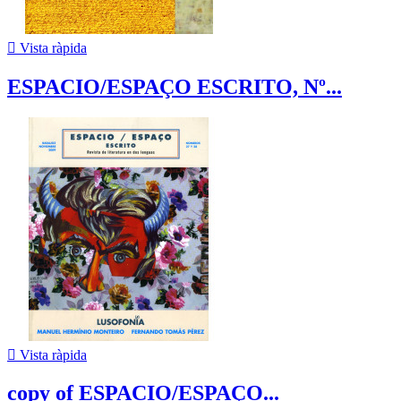

Vista ràpida
ESPACIO/ESPAÇO ESCRITO, Nº...

Vista ràpida
copy of ESPACIO/ESPAÇO...