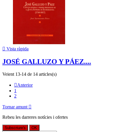

Vista ràpida
JOSÉ GALLUZO Y PÁEZ....
Veient 13-14 de 14 articles(s)

Anterior
1
2
Tornar amunt

Rebeu les darreres notícies i ofertes