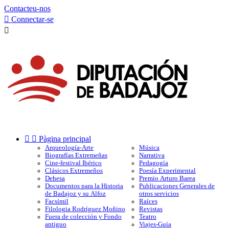
Contacteu-nos

Connectar-se



Pàgina principal
Arqueología-Arte
Música
Biografías Extremeñas
Narrativa
Cine-festival Ibérico
Pedagogía
Clásicos Extremeños
Poesía Experimental
Dehesa
Premio Arturo Barea
Documentos para la Historia
Publicaciones Generales de
de Badajoz y su Alfoz
otros servicios
Facsímil
Raíces
Filologia Rodríguez Moñino
Revistas
Fuera de colección y Fondo
Teatro
antiguo
Viajes-Guía