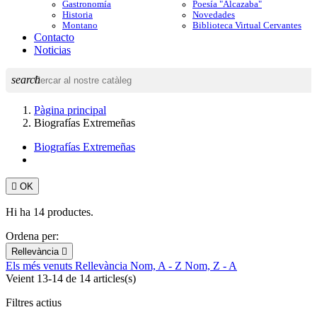
Gastronomía
Poesía "Alcazaba"
Historia
Novedades
Montano
Biblioteca Virtual Cervantes
Contacto
Noticias
search
Pàgina principal
Biografías Extremeñas
Biografías Extremeñas

OK
Hi ha 14 productes.
Ordena per:
Rellevància

Els més venuts
Rellevància
Nom, A - Z
Nom, Z - A
Veient 13-14 de 14 articles(s)
Filtres actius