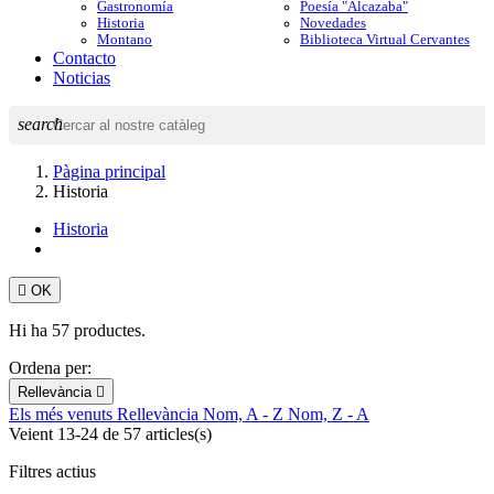
Gastronomía
Poesía "Alcazaba"
Historia
Novedades
Montano
Biblioteca Virtual Cervantes
Contacto
Noticias
search
Pàgina principal
Historia
Historia

OK
Hi ha 57 productes.
Ordena per:
Rellevància

Els més venuts
Rellevància
Nom, A - Z
Nom, Z - A
Veient 13-24 de 57 articles(s)
Filtres actius