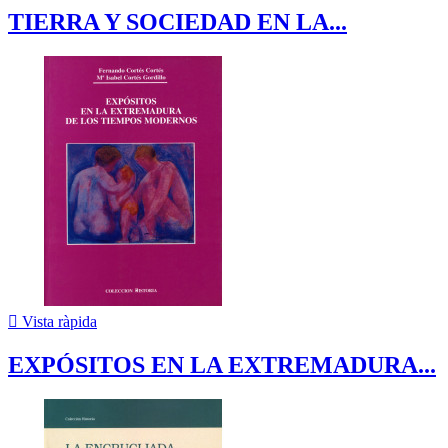
TIERRA Y SOCIEDAD EN LA...

Vista ràpida
EXPÓSITOS EN LA EXTREMADURA...