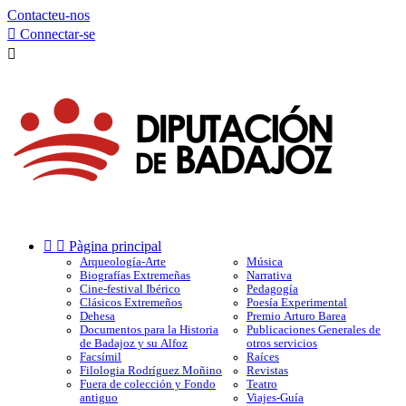
Contacteu-nos

Connectar-se



Pàgina principal
Arqueología-Arte
Música
Biografías Extremeñas
Narrativa
Cine-festival Ibérico
Pedagogía
Clásicos Extremeños
Poesía Experimental
Dehesa
Premio Arturo Barea
Documentos para la Historia
Publicaciones Generales de
de Badajoz y su Alfoz
otros servicios
Facsímil
Raíces
Filologia Rodríguez Moñino
Revistas
Fuera de colección y Fondo
Teatro
antiguo
Viajes-Guía