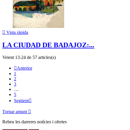

Vista ràpida
LA CIUDAD DE BADAJOZ:...
Veient 13-24 de 57 articles(s)

Anterior
1
2
3
…
5
Següent

Tornar amunt

Rebeu les darreres notícies i ofertes