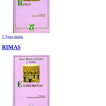

Vista ràpida
RIMAS