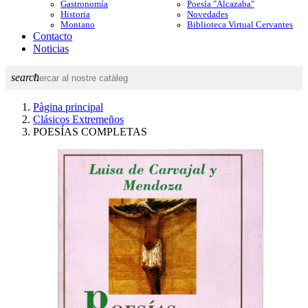
Gastronomía
Poesía "Alcazaba"
Historia
Novedades
Montano
Biblioteca Virtual Cervantes
Contacto
Noticias
search
Pàgina principal
Clásicos Extremeños
POESÍAS COMPLETAS