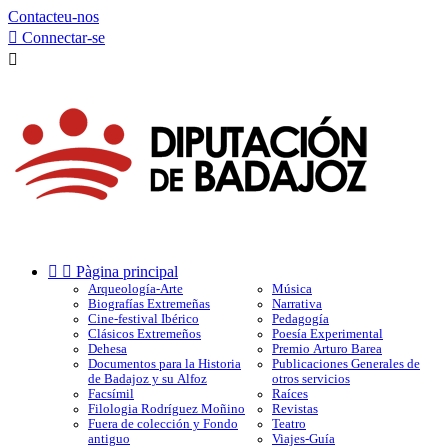
Contacteu-nos

Connectar-se



Pàgina principal
Arqueología-Arte
Música
Biografías Extremeñas
Narrativa
Cine-festival Ibérico
Pedagogía
Clásicos Extremeños
Poesía Experimental
Dehesa
Premio Arturo Barea
Documentos para la Historia
Publicaciones Generales de
de Badajoz y su Alfoz
otros servicios
Facsímil
Raíces
Filologia Rodríguez Moñino
Revistas
Fuera de colección y Fondo
Teatro
antiguo
Viajes-Guía