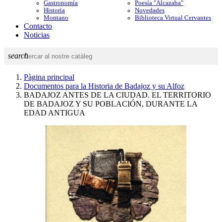
Gastronomía
Poesía "Alcazaba"
Historia
Novedades
Montano
Biblioteca Virtual Cervantes
Contacto
Noticias
search
Pàgina principal
Documentos para la Historia de Badajoz y su Alfoz
BADAJOZ ANTES DE LA CIUDAD. EL TERRITORIO
DE BADAJOZ Y SU POBLACIÓN, DURANTE LA
EDAD ANTIGUA