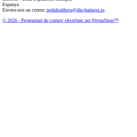
Espanya
Envieu-nos un correu:
pedidoslibros@dip-badajoz.es
© 2026 - Programari de comerç electrònic per PrestaShop™