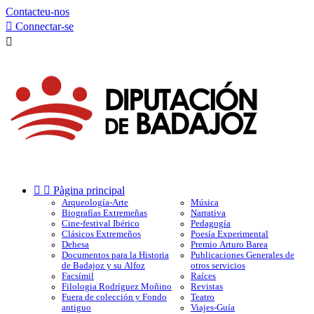
Contacteu-nos

Connectar-se



Pàgina principal
Arqueología-Arte
Música
Biografías Extremeñas
Narrativa
Cine-festival Ibérico
Pedagogía
Clásicos Extremeños
Poesía Experimental
Dehesa
Premio Arturo Barea
Documentos para la Historia
Publicaciones Generales de
de Badajoz y su Alfoz
otros servicios
Facsímil
Raíces
Filologia Rodríguez Moñino
Revistas
Fuera de colección y Fondo
Teatro
antiguo
Viajes-Guía