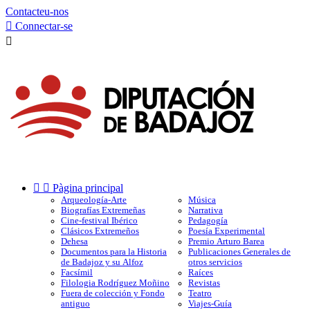
Contacteu-nos

Connectar-se



Pàgina principal
Arqueología-Arte
Música
Biografías Extremeñas
Narrativa
Cine-festival Ibérico
Pedagogía
Clásicos Extremeños
Poesía Experimental
Dehesa
Premio Arturo Barea
Documentos para la Historia
Publicaciones Generales de
de Badajoz y su Alfoz
otros servicios
Facsímil
Raíces
Filologia Rodríguez Moñino
Revistas
Fuera de colección y Fondo
Teatro
antiguo
Viajes-Guía