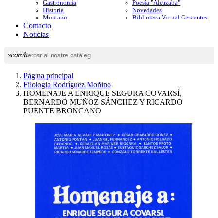
Gastronomía
Poesía "Alcazaba"
Historia
Novedades
Montano
Biblioteca Virtual Cervantes
Contacto
Noticias
search
Pàgina principal
Filologia Rodríguez Moñino
HOMENAJE A ENRIQUE SEGURA COVARSÍ,
BERNARDO MUÑOZ SÁNCHEZ Y RICARDO
PUENTE BRONCANO