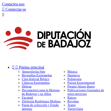
Contacteu-nos

Connectar-se



Pàgina principal
Arqueología-Arte
Música
Biografías Extremeñas
Narrativa
Cine-festival Ibérico
Pedagogía
Clásicos Extremeños
Poesía Experimental
Dehesa
Premio Arturo Barea
Documentos para la Historia
Publicaciones Generales de
de Badajoz y su Alfoz
otros servicios
Facsímil
Raíces
Filologia Rodríguez Moñino
Revistas
Fuera de colección y Fondo
Teatro
antiguo
Viajes-Guía