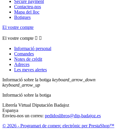
Secure payment
Contacteu-nos
Mapa del lloc
Botigues
El vostre compte
El vostre compte


Informació personal
Comandes
Notes de crèdit
Adreces
Les meves alertes
Informació sobre la botiga
keyboard_arrow_down
keyboard_arrow_up
Informació sobre la botiga
Librería Virtual Diputación Badajoz
Espanya
Envieu-nos un correu:
pedidoslibros@dip-badajoz.es
© 2026 - Programari de comerç electrònic per PrestaShop™