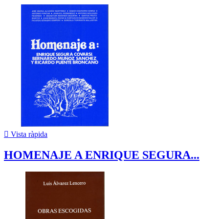

Vista ràpida
HOMENAJE A ENRIQUE SEGURA...