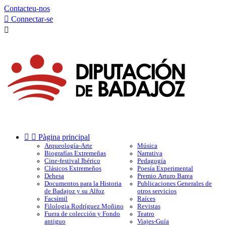
Contacteu-nos

Connectar-se



Pàgina principal
Arqueología-Arte
Música
Biografías Extremeñas
Narrativa
Cine-festival Ibérico
Pedagogía
Clásicos Extremeños
Poesía Experimental
Dehesa
Premio Arturo Barea
Documentos para la Historia
Publicaciones Generales de
de Badajoz y su Alfoz
otros servicios
Facsímil
Raíces
Filologia Rodríguez Moñino
Revistas
Fuera de colección y Fondo
Teatro
antiguo
Viajes-Guía