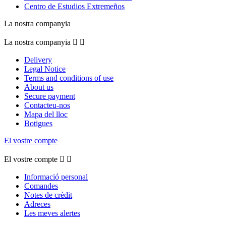
Centro de Estudios Extremeños
La nostra companyia
La nostra companyia


Delivery
Legal Notice
Terms and conditions of use
About us
Secure payment
Contacteu-nos
Mapa del lloc
Botigues
El vostre compte
El vostre compte


Informació personal
Comandes
Notes de crèdit
Adreces
Les meves alertes