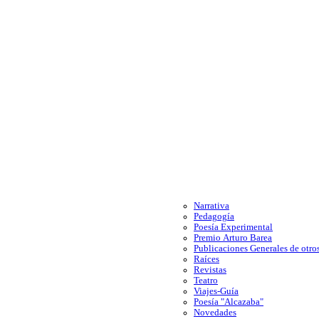
Narrativa
Pedagogía
Poesía Experimental
Premio Arturo Barea
Publicaciones Generales de otros
Raíces
Revistas
Teatro
Viajes-Guía
Poesía "Alcazaba"
Novedades