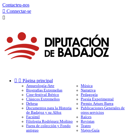
Contacteu-nos

Connectar-se



Pàgina principal
Arqueología-Arte
Música
Biografías Extremeñas
Narrativa
Cine-festival Ibérico
Pedagogía
Clásicos Extremeños
Poesía Experimental
Dehesa
Premio Arturo Barea
Documentos para la Historia
Publicaciones Generales de
de Badajoz y su Alfoz
otros servicios
Facsímil
Raíces
Filologia Rodríguez Moñino
Revistas
Fuera de colección y Fondo
Teatro
antiguo
Viajes-Guía