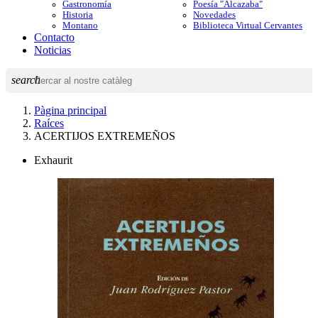
Gastronomía
Poesía "Alcazaba"
Historia
Novedades
Montano
Biblioteca Virtual Cervantes
Contacto
Noticias
search
Pàgina principal
Raíces
ACERTIJOS EXTREMEÑOS
Exhaurit