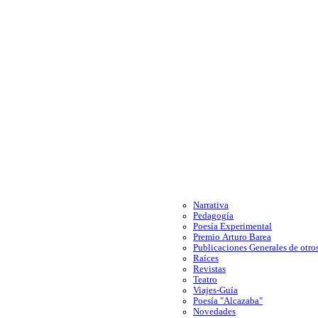
Narrativa
Pedagogía
Poesía Experimental
Premio Arturo Barea
Publicaciones Generales de otros
Raíces
Revistas
Teatro
Viajes-Guía
Poesía "Alcazaba"
Novedades