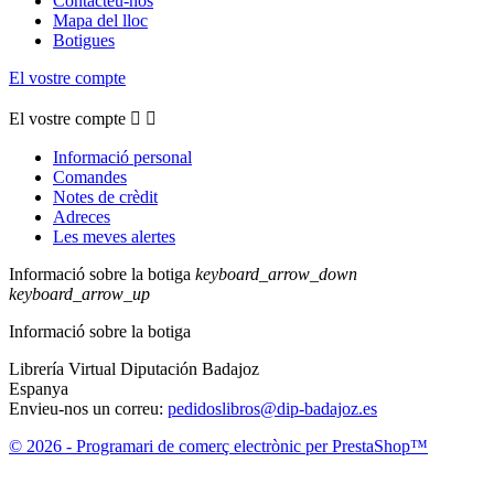
Contacteu-nos
Mapa del lloc
Botigues
El vostre compte
El vostre compte


Informació personal
Comandes
Notes de crèdit
Adreces
Les meves alertes
Informació sobre la botiga
keyboard_arrow_down
keyboard_arrow_up
Informació sobre la botiga
Librería Virtual Diputación Badajoz
Espanya
Envieu-nos un correu:
pedidoslibros@dip-badajoz.es
© 2026 - Programari de comerç electrònic per PrestaShop™