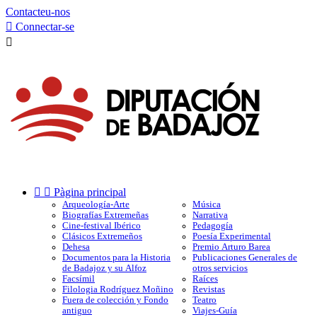
Contacteu-nos

Connectar-se



Pàgina principal
Arqueología-Arte
Música
Biografías Extremeñas
Narrativa
Cine-festival Ibérico
Pedagogía
Clásicos Extremeños
Poesía Experimental
Dehesa
Premio Arturo Barea
Documentos para la Historia
Publicaciones Generales de
de Badajoz y su Alfoz
otros servicios
Facsímil
Raíces
Filologia Rodríguez Moñino
Revistas
Fuera de colección y Fondo
Teatro
antiguo
Viajes-Guía