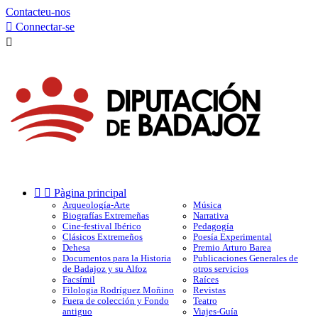
Contacteu-nos

Connectar-se



Pàgina principal
Arqueología-Arte
Música
Biografías Extremeñas
Narrativa
Cine-festival Ibérico
Pedagogía
Clásicos Extremeños
Poesía Experimental
Dehesa
Premio Arturo Barea
Documentos para la Historia
Publicaciones Generales de
de Badajoz y su Alfoz
otros servicios
Facsímil
Raíces
Filologia Rodríguez Moñino
Revistas
Fuera de colección y Fondo
Teatro
antiguo
Viajes-Guía