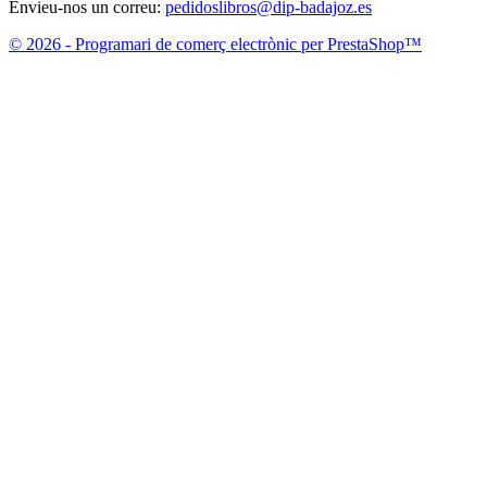
Envieu-nos un correu:
pedidoslibros@dip-badajoz.es
© 2026 - Programari de comerç electrònic per PrestaShop™