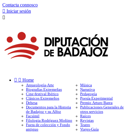
Contacta connosco

Iniciar sesión



Home
Arqueología-Arte
Música
Biografías Extremeñas
Narrativa
Cine-festival Ibérico
Pedagogía
Clásicos Extremeños
Poesía Experimental
Dehesa
Premio Arturo Barea
Documentos para la Historia
Publicaciones Generales de
de Badajoz y su Alfoz
otros servicios
Facsímil
Raíces
Filologia Rodríguez Moñino
Revistas
Fuera de colección y Fondo
Teatro
antiguo
Viajes-Guía