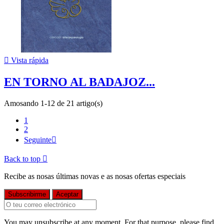

Vista rápida
EN TORNO AL BADAJOZ...
Amosando 1-12 de 21 artigo(s)
1
2
Seguinte

Back to top

Recibe as nosas últimas novas e as nosas ofertas especiais
You may unsubscribe at any moment. For that purpose, please find