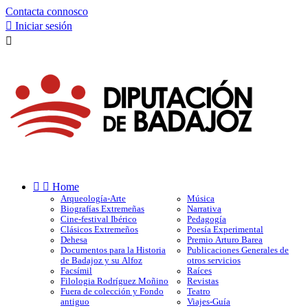
Contacta connosco

Iniciar sesión



Home
Arqueología-Arte
Música
Biografías Extremeñas
Narrativa
Cine-festival Ibérico
Pedagogía
Clásicos Extremeños
Poesía Experimental
Dehesa
Premio Arturo Barea
Documentos para la Historia
Publicaciones Generales de
de Badajoz y su Alfoz
otros servicios
Facsímil
Raíces
Filologia Rodríguez Moñino
Revistas
Fuera de colección y Fondo
Teatro
antiguo
Viajes-Guía