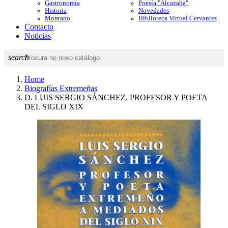
Gastronomía
Poesía "Alcazaba"
Historia
Novedades
Montano
Biblioteca Virtual Cervantes
Contacto
Noticias
search
Home
Biografías Extremeñas
D. LUIS SERGIO SÁNCHEZ, PROFESOR Y POETA
DEL SIGLO XIX