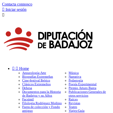
Contacta connosco

Iniciar sesión



Home
Arqueología-Arte
Música
Biografías Extremeñas
Narrativa
Cine-festival Ibérico
Pedagogía
Clásicos Extremeños
Poesía Experimental
Dehesa
Premio Arturo Barea
Documentos para la Historia
Publicaciones Generales de
de Badajoz y su Alfoz
otros servicios
Facsímil
Raíces
Filologia Rodríguez Moñino
Revistas
Fuera de colección y Fondo
Teatro
antiguo
Viajes-Guía