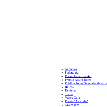
Narrativa
Pedagogía
Poesía Experimental
Premio Arturo Barea
Publicaciones Generales de otros
Raíces
Revistas
Teatro
Viajes-Guía
Poesía "Alcazaba"
Novedades