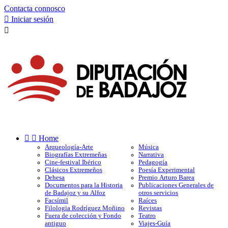
Contacta connosco

Iniciar sesión



Home
Arqueología-Arte
Música
Biografías Extremeñas
Narrativa
Cine-festival Ibérico
Pedagogía
Clásicos Extremeños
Poesía Experimental
Dehesa
Premio Arturo Barea
Documentos para la Historia
Publicaciones Generales de
de Badajoz y su Alfoz
otros servicios
Facsímil
Raíces
Filologia Rodríguez Moñino
Revistas
Fuera de colección y Fondo
Teatro
antiguo
Viajes-Guía