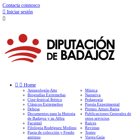
Contacta connosco

Iniciar sesión



Home
Arqueología-Arte
Música
Biografías Extremeñas
Narrativa
Cine-festival Ibérico
Pedagogía
Clásicos Extremeños
Poesía Experimental
Dehesa
Premio Arturo Barea
Documentos para la Historia
Publicaciones Generales de
de Badajoz y su Alfoz
otros servicios
Facsímil
Raíces
Filologia Rodríguez Moñino
Revistas
Fuera de colección y Fondo
Teatro
antiguo
Viajes-Guía