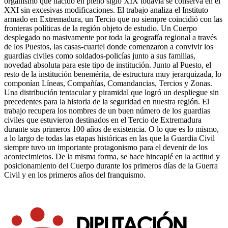
organismo que nacido en pleno siglo XIX todavía se conserva en el
XXI sin excesivas modificaciones. El trabajo analiza el Instituto
armado en Extremadura, un Tercio que no siempre coincidió con las
fronteras políticas de la región objeto de estudio. Un Cuerpo
desplegado no masivamente por toda la geografía regional a través
de los Puestos, las casas-cuartel donde comenzaron a convivir los
guardias civiles como soldados-policías junto a sus familias,
novedad absoluta para este tipo de institución. Junto al Puesto, el
resto de la institución benemérita, de estructura muy jerarquizada, lo
componían Líneas, Compañías, Comandancias, Tercios y Zonas.
Una distribución tentacular y piramidal que logró un despliegue sin
precedentes para la historia de la seguridad en nuestra región. El
trabajo recupera los nombres de un buen número de los guardias
civiles que estuvieron destinados en el Tercio de Extremadura
durante sus primeros 100 años de existencia. O lo que es lo mismo,
a lo largo de todas las etapas históricas en las que la Guardia Civil
siempre tuvo un importante protagonismo para el devenir de los
acontecimietos. De la misma forma, se hace hincapié en la actitud y
posicionamiento del Cuerpo durante los primeros días de la Guerra
Civil y en los primeros años del franquismo.