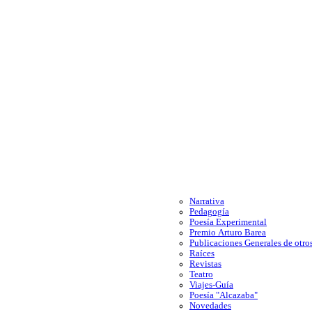
Narrativa
Pedagogía
Poesía Experimental
Premio Arturo Barea
Publicaciones Generales de otros
Raíces
Revistas
Teatro
Viajes-Guía
Poesía "Alcazaba"
Novedades