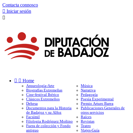
Contacta connosco

Iniciar sesión



Home
Arqueología-Arte
Música
Biografías Extremeñas
Narrativa
Cine-festival Ibérico
Pedagogía
Clásicos Extremeños
Poesía Experimental
Dehesa
Premio Arturo Barea
Documentos para la Historia
Publicaciones Generales de
de Badajoz y su Alfoz
otros servicios
Facsímil
Raíces
Filologia Rodríguez Moñino
Revistas
Fuera de colección y Fondo
Teatro
antiguo
Viajes-Guía