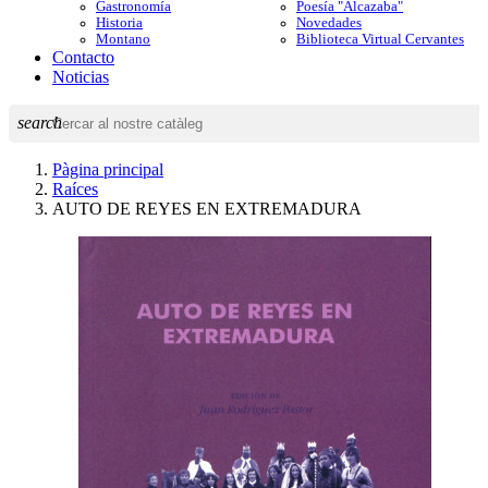
Gastronomía
Poesía "Alcazaba"
Historia
Novedades
Montano
Biblioteca Virtual Cervantes
Contacto
Noticias
search
Pàgina principal
Raíces
AUTO DE REYES EN EXTREMADURA