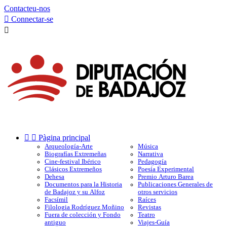
Contacteu-nos

Connectar-se



Pàgina principal
Arqueología-Arte
Música
Biografías Extremeñas
Narrativa
Cine-festival Ibérico
Pedagogía
Clásicos Extremeños
Poesía Experimental
Dehesa
Premio Arturo Barea
Documentos para la Historia
Publicaciones Generales de
de Badajoz y su Alfoz
otros servicios
Facsímil
Raíces
Filologia Rodríguez Moñino
Revistas
Fuera de colección y Fondo
Teatro
antiguo
Viajes-Guía