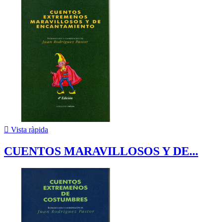

Vista ràpida
CUENTOS MARAVILLOSOS Y DE...