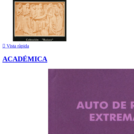

Vista ràpida
ACADÉMICA