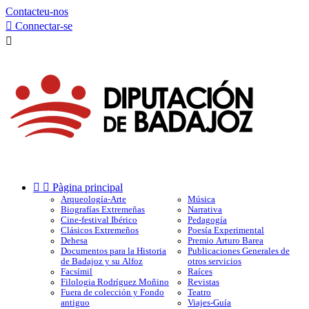
Contacteu-nos

Connectar-se



Pàgina principal
Arqueología-Arte
Música
Biografías Extremeñas
Narrativa
Cine-festival Ibérico
Pedagogía
Clásicos Extremeños
Poesía Experimental
Dehesa
Premio Arturo Barea
Documentos para la Historia
Publicaciones Generales de
de Badajoz y su Alfoz
otros servicios
Facsímil
Raíces
Filologia Rodríguez Moñino
Revistas
Fuera de colección y Fondo
Teatro
antiguo
Viajes-Guía