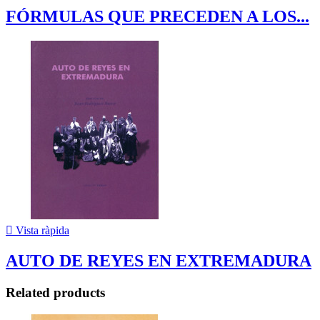
FÓRMULAS QUE PRECEDEN A LOS...

Vista ràpida
AUTO DE REYES EN EXTREMADURA
Related products