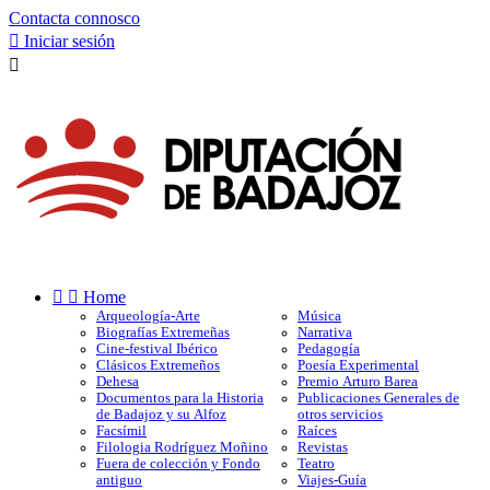
Contacta connosco

Iniciar sesión



Home
Arqueología-Arte
Música
Biografías Extremeñas
Narrativa
Cine-festival Ibérico
Pedagogía
Clásicos Extremeños
Poesía Experimental
Dehesa
Premio Arturo Barea
Documentos para la Historia
Publicaciones Generales de
de Badajoz y su Alfoz
otros servicios
Facsímil
Raíces
Filologia Rodríguez Moñino
Revistas
Fuera de colección y Fondo
Teatro
antiguo
Viajes-Guía