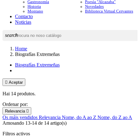
Gastronomía
Poesía "Alcazaba"
Historia
Novedades
Montano
Biblioteca Virtual Cervantes
Contacto
Noticias
search
Home
Biografías Extremeñas
Biografías Extremeñas

Aceptar
Hai 14 produtos.
Ordenar por:
Relevancia

Os máis vendidos
Relevancia
Nome, do A ao Z
Nome, do Z ao A
Amosando 13-14 de 14 artigo(s)
Filtros activos