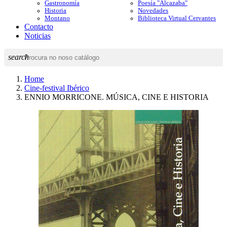
Gastronomía
Poesía "Alcazaba"
Historia
Novedades
Montano
Biblioteca Virtual Cervantes
Contacto
Noticias
search
Home
Cine-festival Ibérico
ENNIO MORRICONE. MÚSICA, CINE E HISTORIA