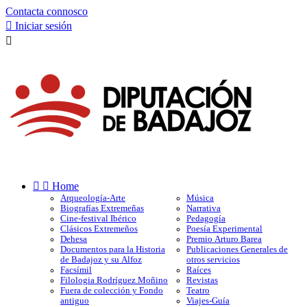
Contacta connosco

Iniciar sesión



Home
Arqueología-Arte
Música
Biografías Extremeñas
Narrativa
Cine-festival Ibérico
Pedagogía
Clásicos Extremeños
Poesía Experimental
Dehesa
Premio Arturo Barea
Documentos para la Historia
Publicaciones Generales de
de Badajoz y su Alfoz
otros servicios
Facsímil
Raíces
Filologia Rodríguez Moñino
Revistas
Fuera de colección y Fondo
Teatro
antiguo
Viajes-Guía