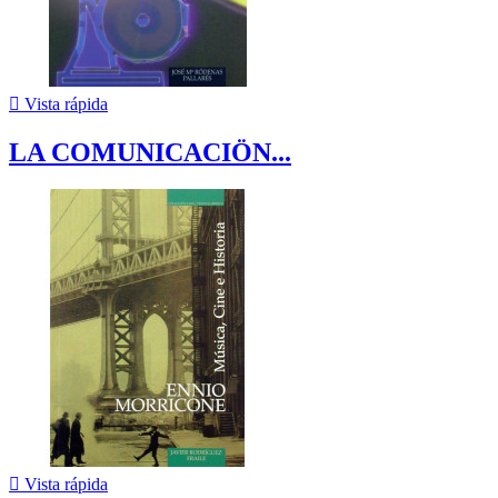

Vista rápida
LA COMUNICACIÖN...

Vista rápida