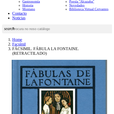
Gastronomía
Poesía "Alcazaba"
Historia
Novedades
Montano
Biblioteca Virtual Cervantes
Contacto
Noticias
search
Home
Facsímil
FÁCSIMIL. FÁBULA LA FONTAINE.
(RETRACTILADO)