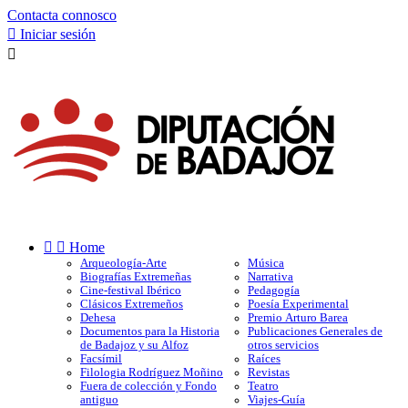
Contacta connosco

Iniciar sesión



Home
Arqueología-Arte
Música
Biografías Extremeñas
Narrativa
Cine-festival Ibérico
Pedagogía
Clásicos Extremeños
Poesía Experimental
Dehesa
Premio Arturo Barea
Documentos para la Historia
Publicaciones Generales de
de Badajoz y su Alfoz
otros servicios
Facsímil
Raíces
Filologia Rodríguez Moñino
Revistas
Fuera de colección y Fondo
Teatro
antiguo
Viajes-Guía