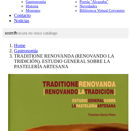
Gastronomía
Poesía "Alcazaba"
Historia
Novedades
Montano
Biblioteca Virtual Cervantes
Contacto
Noticias
search
Home
Gastronomía
TRADITIONE RENOVANDA (RENOVANDO LA
TRIDICIÓN). ESTUDIO GENERAL SOBRE LA
PASTELERÍA ARTESANA