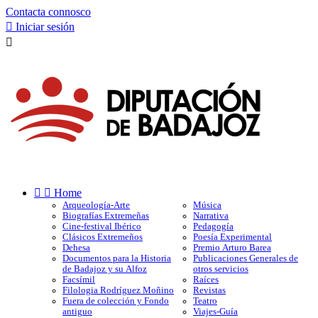
Contacta connosco

Iniciar sesión



Home
Arqueología-Arte
Música
Biografías Extremeñas
Narrativa
Cine-festival Ibérico
Pedagogía
Clásicos Extremeños
Poesía Experimental
Dehesa
Premio Arturo Barea
Documentos para la Historia
Publicaciones Generales de
de Badajoz y su Alfoz
otros servicios
Facsímil
Raíces
Filologia Rodríguez Moñino
Revistas
Fuera de colección y Fondo
Teatro
antiguo
Viajes-Guía