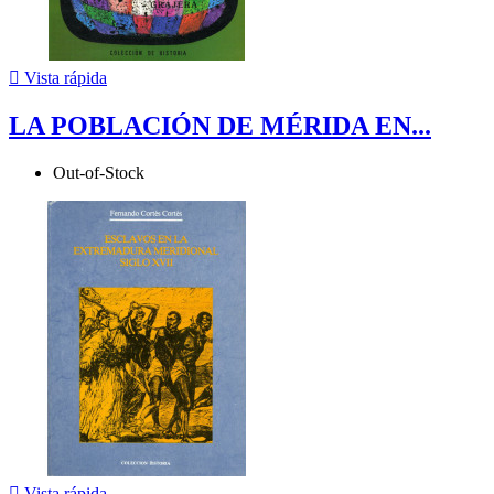

Vista rápida
LA POBLACIÓN DE MÉRIDA EN...
Out-of-Stock

Vista rápida