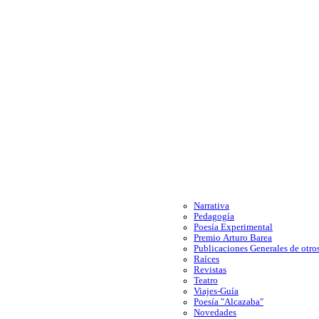
Narrativa
Pedagogía
Poesía Experimental
Premio Arturo Barea
Publicaciones Generales de otros
Raíces
Revistas
Teatro
Viajes-Guía
Poesía "Alcazaba"
Novedades