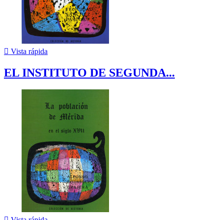

Vista rápida
EL INSTITUTO DE SEGUNDA...

Vista rápida