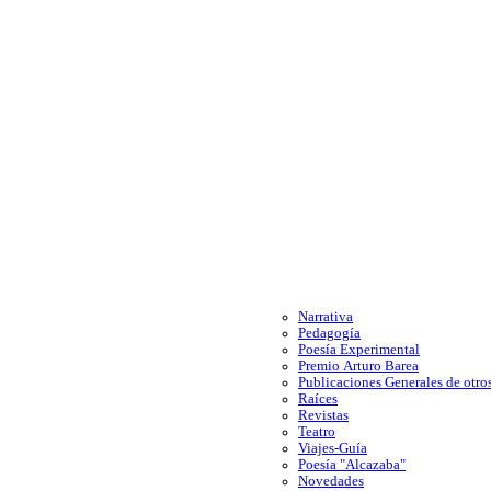
Narrativa
Pedagogía
Poesía Experimental
Premio Arturo Barea
Publicaciones Generales de otros
Raíces
Revistas
Teatro
Viajes-Guía
Poesía "Alcazaba"
Novedades