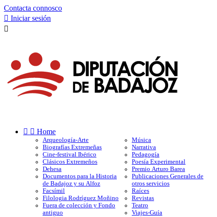
Contacta connosco

Iniciar sesión



Home
Arqueología-Arte
Música
Biografías Extremeñas
Narrativa
Cine-festival Ibérico
Pedagogía
Clásicos Extremeños
Poesía Experimental
Dehesa
Premio Arturo Barea
Documentos para la Historia
Publicaciones Generales de
de Badajoz y su Alfoz
otros servicios
Facsímil
Raíces
Filologia Rodríguez Moñino
Revistas
Fuera de colección y Fondo
Teatro
antiguo
Viajes-Guía