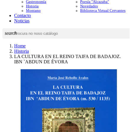
Gastronomía
Poesía "Alcazaba"
Historia
Novedades
Montano
Biblioteca Virtual Cervantes
Contacto
Noticias
search
Home
Historia
LA CULTURA EN EL REINO TAIFA DE BADAJOZ.
IBN `ABDUN DE ÉVORA