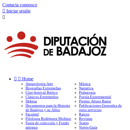
Contacta connosco

Iniciar sesión



Home
Arqueología-Arte
Música
Biografías Extremeñas
Narrativa
Cine-festival Ibérico
Pedagogía
Clásicos Extremeños
Poesía Experimental
Dehesa
Premio Arturo Barea
Documentos para la Historia
Publicaciones Generales de
de Badajoz y su Alfoz
otros servicios
Facsímil
Raíces
Filologia Rodríguez Moñino
Revistas
Fuera de colección y Fondo
Teatro
antiguo
Viajes-Guía