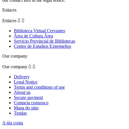
our contact info in the legal notice.
Enlaces
Enlaces


Biblioteca Virtual Cervantes
Área de Cultura Área
Servicio Provincial de Bibliotecas
Centro de Estudios Extremeños
Our company
Our company


Delivery
Legal Notice
Terms and conditions of use
About us
Secure payment
Contacta connosco
Mapa do sitio
Tendas
A túa conta