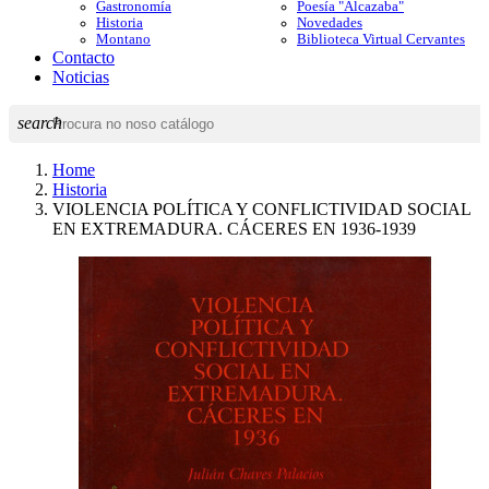
Gastronomía
Poesía "Alcazaba"
Historia
Novedades
Montano
Biblioteca Virtual Cervantes
Contacto
Noticias
search
Home
Historia
VIOLENCIA POLÍTICA Y CONFLICTIVIDAD SOCIAL
EN EXTREMADURA. CÁCERES EN 1936-1939