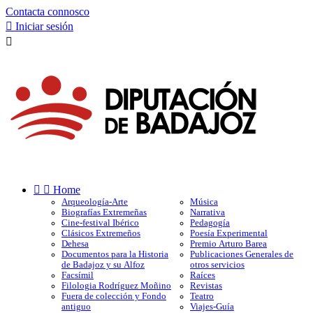
Contacta connosco

Iniciar sesión



Home
Arqueología-Arte
Música
Biografías Extremeñas
Narrativa
Cine-festival Ibérico
Pedagogía
Clásicos Extremeños
Poesía Experimental
Dehesa
Premio Arturo Barea
Documentos para la Historia
Publicaciones Generales de
de Badajoz y su Alfoz
otros servicios
Facsímil
Raíces
Filologia Rodríguez Moñino
Revistas
Fuera de colección y Fondo
Teatro
antiguo
Viajes-Guía