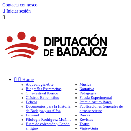
Contacta connosco

Iniciar sesión



Home
Arqueología-Arte
Música
Biografías Extremeñas
Narrativa
Cine-festival Ibérico
Pedagogía
Clásicos Extremeños
Poesía Experimental
Dehesa
Premio Arturo Barea
Documentos para la Historia
Publicaciones Generales de
de Badajoz y su Alfoz
otros servicios
Facsímil
Raíces
Filologia Rodríguez Moñino
Revistas
Fuera de colección y Fondo
Teatro
antiguo
Viajes-Guía