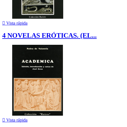

Vista rápida
4 NOVELAS ERÓTICAS. (EL...

Vista rápida