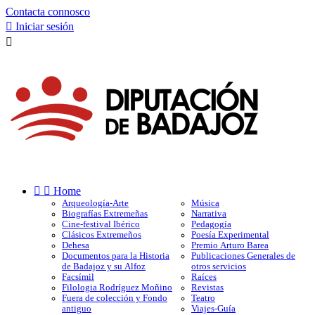
Contacta connosco

Iniciar sesión



Home
Arqueología-Arte
Música
Biografías Extremeñas
Narrativa
Cine-festival Ibérico
Pedagogía
Clásicos Extremeños
Poesía Experimental
Dehesa
Premio Arturo Barea
Documentos para la Historia
Publicaciones Generales de
de Badajoz y su Alfoz
otros servicios
Facsímil
Raíces
Filologia Rodríguez Moñino
Revistas
Fuera de colección y Fondo
Teatro
antiguo
Viajes-Guía