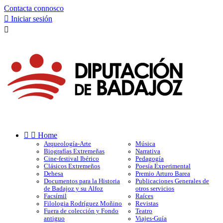
Contacta connosco

Iniciar sesión



Home
Arqueología-Arte
Música
Biografías Extremeñas
Narrativa
Cine-festival Ibérico
Pedagogía
Clásicos Extremeños
Poesía Experimental
Dehesa
Premio Arturo Barea
Documentos para la Historia
Publicaciones Generales de
de Badajoz y su Alfoz
otros servicios
Facsímil
Raíces
Filologia Rodríguez Moñino
Revistas
Fuera de colección y Fondo
Teatro
antiguo
Viajes-Guía