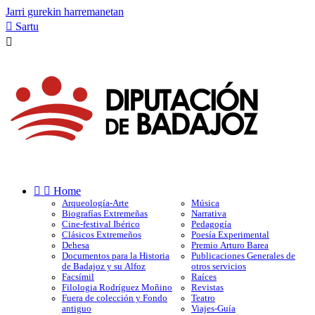
Jarri gurekin harremanetan

Sartu



Home
Arqueología-Arte
Música
Biografías Extremeñas
Narrativa
Cine-festival Ibérico
Pedagogía
Clásicos Extremeños
Poesía Experimental
Dehesa
Premio Arturo Barea
Documentos para la Historia
Publicaciones Generales de
de Badajoz y su Alfoz
otros servicios
Facsímil
Raíces
Filologia Rodríguez Moñino
Revistas
Fuera de colección y Fondo
Teatro
antiguo
Viajes-Guía