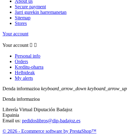
About us
Secure payment
Jarri gurekin harremanetan
Sitemap
Stores
Your account
Your account


Personal info
Orders
Kreditu-oharra
Helbideak
My alerts
Denda informazioa
keyboard_arrow_down
keyboard_arrow_up
Denda informazioa
Librería Virtual Diputación Badajoz
Espainia
Email us:
pedidoslibros@dip-badajoz.es
© 2026 - Ecommerce software by PrestaShop™