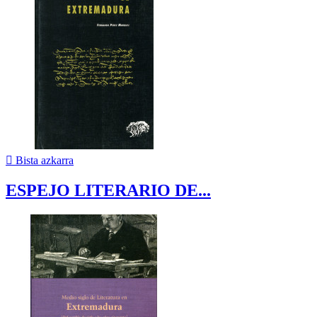

Bista azkarra
ESPEJO LITERARIO DE...