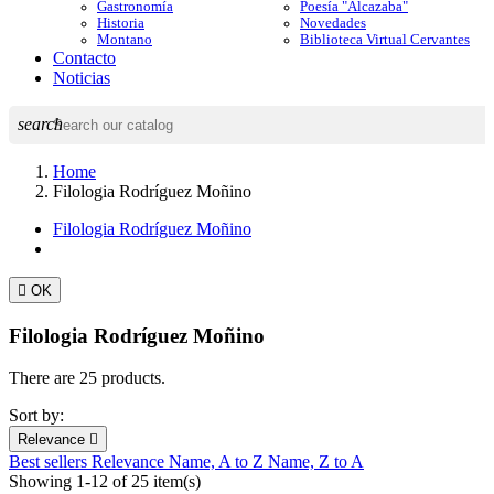
Gastronomía
Poesía "Alcazaba"
Historia
Novedades
Montano
Biblioteca Virtual Cervantes
Contacto
Noticias
search
Home
Filologia Rodríguez Moñino
Filologia Rodríguez Moñino

OK
Filologia Rodríguez Moñino
There are 25 products.
Sort by:
Relevance

Best sellers
Relevance
Name, A to Z
Name, Z to A
Showing 1-12 of 25 item(s)