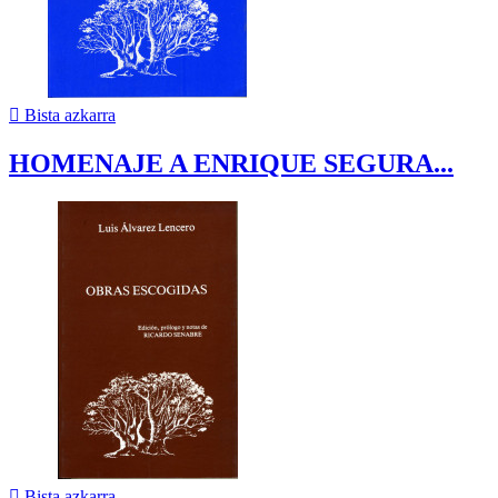

Bista azkarra
HOMENAJE A ENRIQUE SEGURA...

Bista azkarra