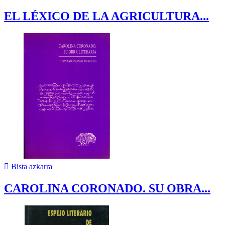
EL LÉXICO DE LA AGRICULTURA...

Bista azkarra
CAROLINA CORONADO. SU OBRA...