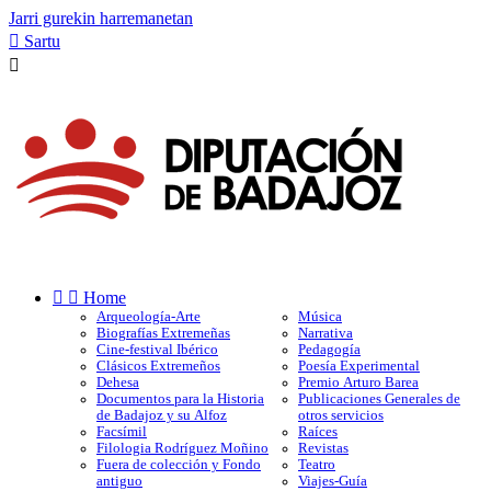
Jarri gurekin harremanetan

Sartu



Home
Arqueología-Arte
Música
Biografías Extremeñas
Narrativa
Cine-festival Ibérico
Pedagogía
Clásicos Extremeños
Poesía Experimental
Dehesa
Premio Arturo Barea
Documentos para la Historia
Publicaciones Generales de
de Badajoz y su Alfoz
otros servicios
Facsímil
Raíces
Filologia Rodríguez Moñino
Revistas
Fuera de colección y Fondo
Teatro
antiguo
Viajes-Guía