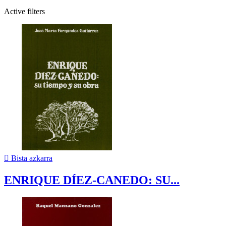
Active filters

Bista azkarra
ENRIQUE DÍEZ-CANEDO: SU...