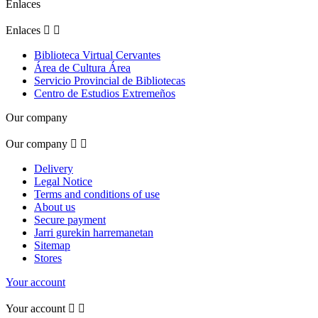
Enlaces
Enlaces


Biblioteca Virtual Cervantes
Área de Cultura Área
Servicio Provincial de Bibliotecas
Centro de Estudios Extremeños
Our company
Our company


Delivery
Legal Notice
Terms and conditions of use
About us
Secure payment
Jarri gurekin harremanetan
Sitemap
Stores
Your account
Your account

