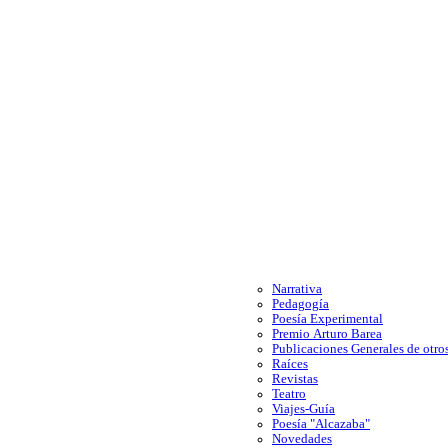
Narrativa
Pedagogía
Poesía Experimental
Premio Arturo Barea
Publicaciones Generales de otros
Raíces
Revistas
Teatro
Viajes-Guía
Poesía "Alcazaba"
Novedades