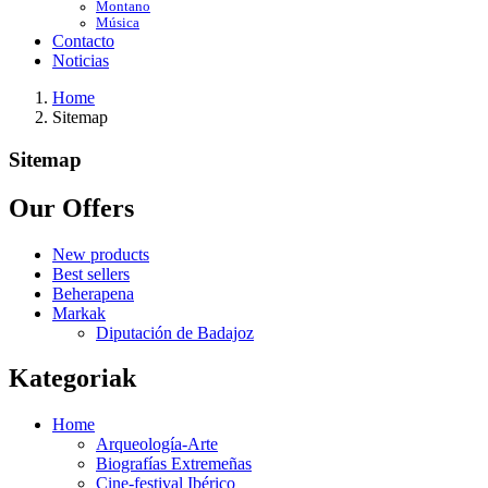
Montano
Música
Contacto
Noticias
Home
Sitemap
Sitemap
Our Offers
New products
Best sellers
Beherapena
Markak
Diputación de Badajoz
Kategoriak
Home
Arqueología-Arte
Biografías Extremeñas
Cine-festival Ibérico