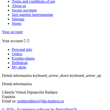
Terms and conditions of use
About us
Secure payment
Jarri gurekin harremanetan
Sitemap
Stores
Your account
Your account


Personal info
Orders
Kreditu-oharra
Helbideak
My alerts
Denda informazioa
keyboard_arrow_down
keyboard_arrow_up
Denda informazioa
Librería Virtual Diputación Badajoz
Espainia
Email us:
pedidoslibros@dip-badajoz.es
© 2026 - Ecommerce software by PrestaShop™