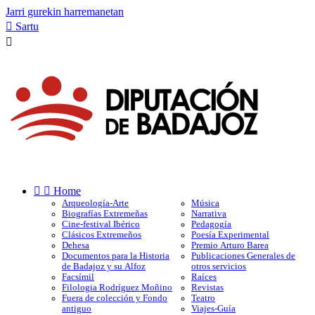
Jarri gurekin harremanetan

Sartu



Home
Arqueología-Arte
Música
Biografías Extremeñas
Narrativa
Cine-festival Ibérico
Pedagogía
Clásicos Extremeños
Poesía Experimental
Dehesa
Premio Arturo Barea
Documentos para la Historia
Publicaciones Generales de
de Badajoz y su Alfoz
otros servicios
Facsímil
Raíces
Filologia Rodríguez Moñino
Revistas
Fuera de colección y Fondo
Teatro
antiguo
Viajes-Guía