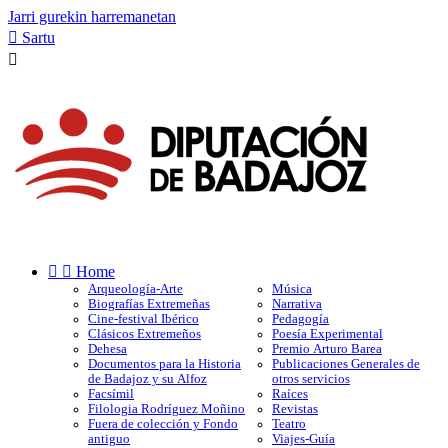
Jarri gurekin harremanetan

Sartu



Home
Arqueología-Arte
Música
Biografías Extremeñas
Narrativa
Cine-festival Ibérico
Pedagogía
Clásicos Extremeños
Poesía Experimental
Dehesa
Premio Arturo Barea
Documentos para la Historia
Publicaciones Generales de
de Badajoz y su Alfoz
otros servicios
Facsímil
Raíces
Filologia Rodríguez Moñino
Revistas
Fuera de colección y Fondo
Teatro
antiguo
Viajes-Guía