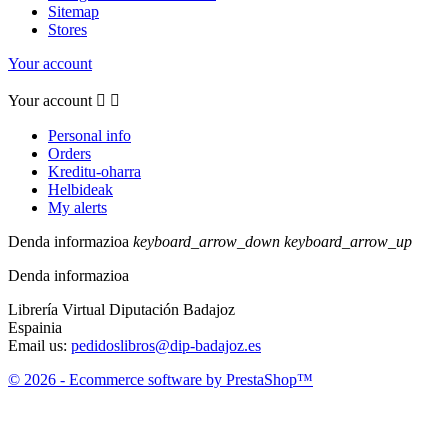
Sitemap
Stores
Your account
Your account


Personal info
Orders
Kreditu-oharra
Helbideak
My alerts
Denda informazioa
keyboard_arrow_down
keyboard_arrow_up
Denda informazioa
Librería Virtual Diputación Badajoz
Espainia
Email us:
pedidoslibros@dip-badajoz.es
© 2026 - Ecommerce software by PrestaShop™