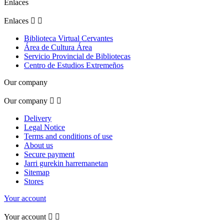
Enlaces
Enlaces


Biblioteca Virtual Cervantes
Área de Cultura Área
Servicio Provincial de Bibliotecas
Centro de Estudios Extremeños
Our company
Our company


Delivery
Legal Notice
Terms and conditions of use
About us
Secure payment
Jarri gurekin harremanetan
Sitemap
Stores
Your account
Your account

