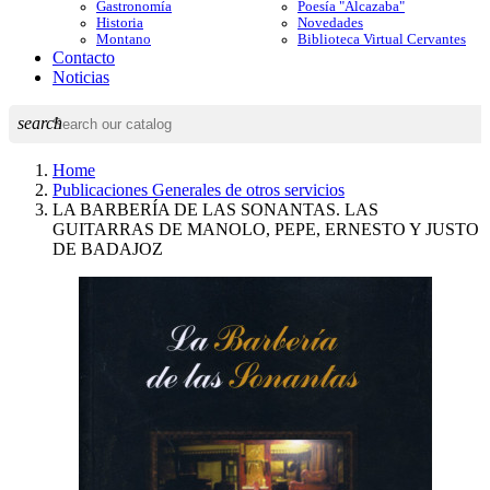
Gastronomía
Poesía "Alcazaba"
Historia
Novedades
Montano
Biblioteca Virtual Cervantes
Contacto
Noticias
search
Home
Publicaciones Generales de otros servicios
LA BARBERÍA DE LAS SONANTAS. LAS
GUITARRAS DE MANOLO, PEPE, ERNESTO Y JUSTO
DE BADAJOZ