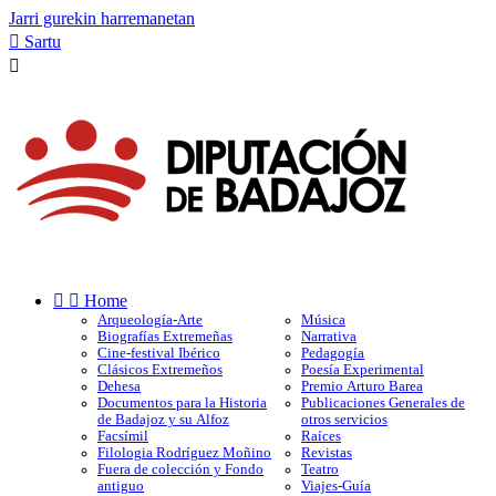
Jarri gurekin harremanetan

Sartu



Home
Arqueología-Arte
Música
Biografías Extremeñas
Narrativa
Cine-festival Ibérico
Pedagogía
Clásicos Extremeños
Poesía Experimental
Dehesa
Premio Arturo Barea
Documentos para la Historia
Publicaciones Generales de
de Badajoz y su Alfoz
otros servicios
Facsímil
Raíces
Filologia Rodríguez Moñino
Revistas
Fuera de colección y Fondo
Teatro
antiguo
Viajes-Guía