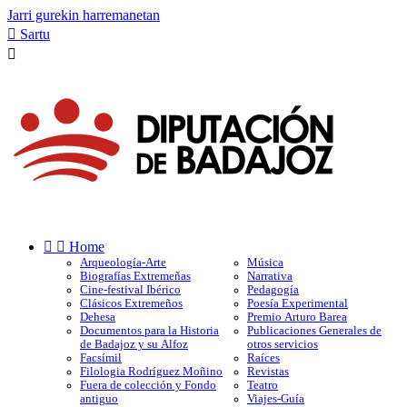
Jarri gurekin harremanetan

Sartu



Home
Arqueología-Arte
Música
Biografías Extremeñas
Narrativa
Cine-festival Ibérico
Pedagogía
Clásicos Extremeños
Poesía Experimental
Dehesa
Premio Arturo Barea
Documentos para la Historia
Publicaciones Generales de
de Badajoz y su Alfoz
otros servicios
Facsímil
Raíces
Filologia Rodríguez Moñino
Revistas
Fuera de colección y Fondo
Teatro
antiguo
Viajes-Guía