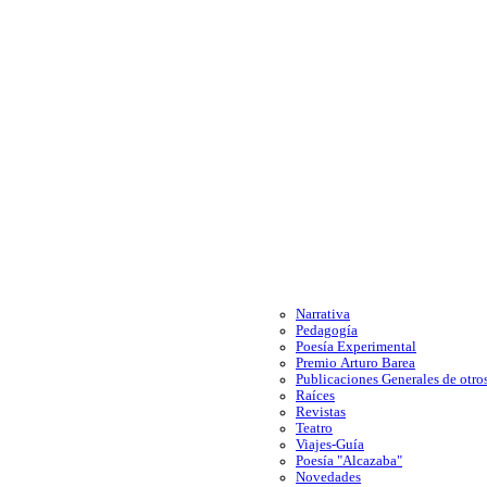
Narrativa
Pedagogía
Poesía Experimental
Premio Arturo Barea
Publicaciones Generales de otros
Raíces
Revistas
Teatro
Viajes-Guía
Poesía "Alcazaba"
Novedades